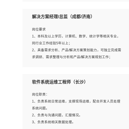
5、沟通表达能力强，具备团队协作能力。
岗位要求：
1、本科以上相关专业毕业，拥有三年以上相关数据工作经
解决方案经理/总监（成都/济南）
验经验。
2、熟悉PostgreSQL、redis、MongoDB、ElasticSearch等
岗位要求
开源数据库运维管理，拥有开发经验优先。
1、本科及以上学历，计算机、数学、统计学等相关专业，
3、熟悉Oracle、MySQL、SQLServer中一种或多种优先。
同行业工作经验5年以上；
4、熟悉Hadoop、HBASE、Spark等大数据平台优先。
2、具备需求分析、产品/解决方案策划能力，可独立完成需
5、熟悉linux或任意一种unix操作系统，如有较强操作系统
求调研、需求整理与分析和产品/解决方案规划工作；
侧工作经验者优先。
3、逻辑缜密，对用户产品/解决方案体验敏感，对数据敏
6、具备丰富的项目实施经验，较强的自我学习能力。
感，有产品/解决方案意识，有主见，以数据为驱动，以结
7、责任心强，为人友好，沟通能力强，具有良好的团队意
果为导向；
软件系统运维工程师（长沙）
识。
4、具有丰富的AI产品/解决方案解决方案经验，能够针对客
户的需求，快速响应输出相关的解决方案，包括视频分析、
岗位职责：
图像识别、NLP、OCR、机器学习等；
1、负责系统日常运维，支撑现场运维，配合开发人员处理
5、具备AI技术背景，掌握TensorFlow、PyTorch、Spark
系统问题。
MLlib、SK-Learn等常见AI算法框架，对人脸识别、目标检
2、负责与沟通问题，汇报情况。
测、图像识别、OCR、NLP等AI算法有深刻理解。具有AI平
3、负责系统相关数据处理。
台级产品/解决方案从业经验者优先。具有大数据技术背景