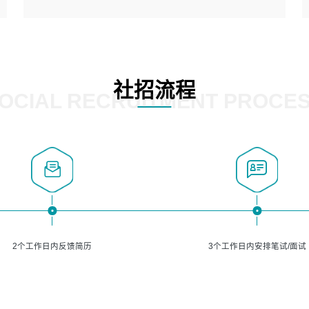
5、熟悉主流的分类算法、聚类算法和关联分析算法原理，
能熟练使用神经网络算法的进行业务建模；
岗位要求：
6、对OCR领域有深入的研究，熟悉模型调参，压缩和整型
1、精通java编程，熟悉vue和jsp编程；
化方法；
2、熟悉linux命令；
7、熟悉mysql、oracle、MongoDB、redis等其中一种数据
3、熟练使用springmvc、springcloud、webservice等框架
社招流程
库使用。
进行开发；
OCIAL RECRUITMENT PROCE
4、熟练使用oracle、mysql进行开发；
5、熟悉流程开发如使用activiti；
6、计算机相关专业本科以上学历，3年以上开发工作经验。
2个工作日内反馈简历
3个工作日内安排笔试/面试