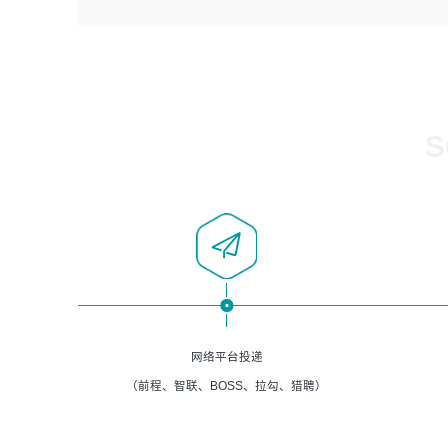
4、负责系统运维相关文档编写。
者优先；
5、负责现场对接客户，沟通事项。
6、具备良好的客户意识与沟通能力，善于学习思考、创新
与团队协作，认真负责、执行力与抗压力强。
岗位要求：
1、计算机相关专业本科以上学历，1年以上软件系统运维经
S
验。
2、精通linux命令。
3、熟悉oracle、mysql 数据库。
4、善于沟通，具有良好的团队合作精神和协作能力。
5、必须有实际的生产环境系统维护经验。
6、有中国移动安全态势系统相关项目经验优先考虑。
网络平台投递
（前程、智联、BOSS、拉勾、猎聘）