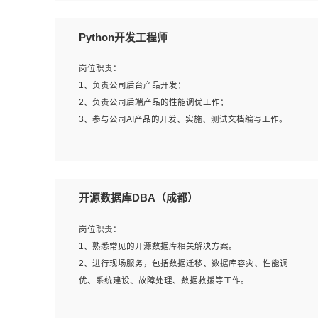
岗位要求：
Python开发工程师
1、全日制本科计算机相关专业毕业，3年以上相关工作经
验；
岗位职责：
2、精通linux操作系统的运行维护，具有故障处理的能力
1、负责公司后台产品开发；
3、熟练使用脚本语言，shell/python任一种，熟练使用
2、负责公司后端产品的性能调优工作；
Ansible
3、参与公司AI产品的开发、实施、测试文档编写工作。
4、熟悉linux常见服务、中间件的基本原理、部署以及故障
处理，如：Mysql、Apache、Nginx、Zabbix、Kafka等
5、熟悉主流虚拟化技术，如：VMware、KVM
岗位要求:
6、具备网络方面的基础知识，熟悉常见的网络协议，如
1、计算机相关专业，本科及以上学历，2年以上后端开发经
开源数据库DBA（成都）
TCP/IP，转发原理，路由优先级等
验，有过运营商项目经验的更佳；
7、了解容器技术，熟悉docker或podman
2、熟练python编程语言，熟悉服务端开发流程，熟悉常见
岗位职责：
8、有良好的文档编写能力和沟通能力，有RHCE证书优先
的算法和数据结构；
1、熟悉常见的开源数据库相关解决方案。
3、熟悉数据库开发，熟悉Mysql、Oracle、MongoDb数据
2、进行现场服务，包括数据迁移、数据库容灾、性能调
库应用开发其中一种；
优、系统建设、故障处理、数据救援等工作。
4、熟悉Python Wed框架（Django/Flask...）代码能力优
秀，熟悉编码规范和具备良好的文档编写能力）；