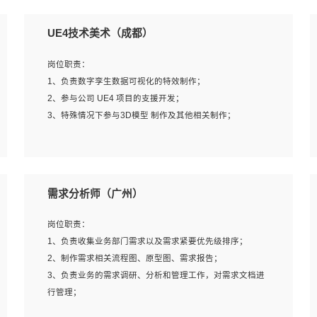
UE4技术美术（成都）
岗位职责：
1、负责数字孪生数据可视化的特效制作；
2、参与公司 UE4 项目的支援开发；
3、特殊情况下参与3D模型 制作及其他相关制作；
岗位要求：
1、全日制本科以上学历，美术、动画相关专业毕业，具有
需求分析师（广州）
相关效果制作经验2年以上；
2、熟练掌握 Particle 或 Niagara 制作特效模块；
岗位职责：
3、想象力丰富, 有一定的艺术审美深度；
1、负责收集业务部门需求以及需求紧要优先级排序；
4、有良好的场景特效搭建功底；
2、制作需求相关流程图、原型图、需求报告；
5、熟悉 3Ds Max 或者 Maya；
3、负责业务的需求调研、分析和管理工作，对需求文档进
6、有良好的沟通能力和团队合作意识；
行管理；
7、参与过建筑结构表现相关项目者优先
4、发现业务操作流程中的痛点，并提出对应的解决方案；