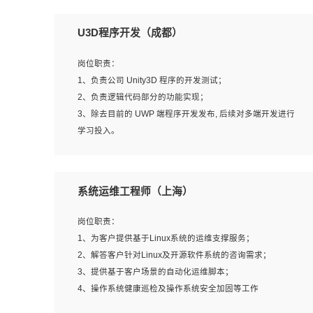
U3D程序开发（成都）
岗位职责：
1、负责公司 Unity3D 程序的开发测试；
2、负责逻辑代码部分的功能实现；
3、除去目前的 UWP 端程序开发发布, 后续对多端开发进行
学习投入。
岗位要求：
系统运维工程师（上海）
1、全日制本科相关专业，具有相关开发经验?年以上；
2、熟练掌握 Unity3D 程序开发，精通 C# 语言开发；
岗位职责：
3、具有大量插件的使用调试经历，开发测试过 UWP 端程
1、为客户提供基于Linux系统的运维支撑服务；
序者优先；
2、解答客户针对Linux及开源软件系统的咨询需求；
4、有良好的沟通能力和团队合作意识；
3、提供基于客户场景的自动化运维脚本；
5、开发过 HoloLens 程序者优先。
4、操作系统健康巡检及操作系统安全加固等工作