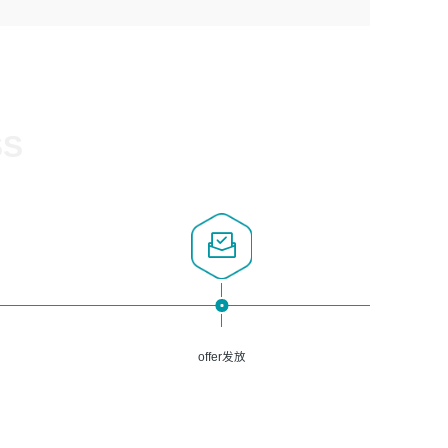
1、计算机相关专业，大专以上学历，2年以上开发运维工作
5、熟悉Spring、Mybatis等开源框架和常用apache组件,熟
3、深入理解公司各项AI产品和技术信息；具有较强的文档
经验；
悉Web服务端开发的各种常用框架和技术Springboot、
编写能力，能独立撰写PPT、方案建议书等，面试时需携带
2、必须具备的能力：有丰富的运维开发和K8S运维经验；
Shiro、springcloud等；熟悉Linux常用命令和了解常用脚
个人制作的专业PPT文件进行展示。
熟悉K8S、Git、docker等相关工具使用；熟练掌握Linux环
本语言，较丰富的线上系统运维经验，复杂问题排查思路清
境下的Shell语言 ；工作责任感强、具有良好的沟通能力、
晰。
服务意识；
SS
3、掌握Linux环境下的Python编程语言；
4、掌握DevOps思想、方法和流程。Jenkins工具使用；
5、掌握常见中间件配置与优化，如mysql、nginx等；
6、掌握服务器的维护，熟悉linux系统的常用操作；
7、掌握和第三方系统API接口的维护操作，和安全漏洞扫描
的修复工作。
offer发放