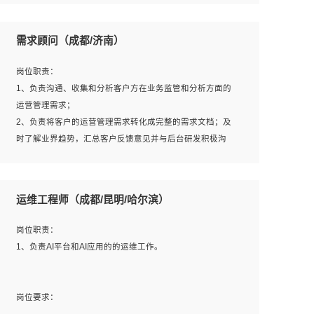
6、熟悉主流数据库、应用服务器、中间件部署架构和运维
用；
方法；
5、根据业务架构设计与业务需求，上接业务设计下接系统
需求顾问（成都/济南）
7、具备资源池迁移、应用及数据迁移、异构数据迁移相关
设计，编写系统概要设计，指导技术骨干进行系统详细设
经验；
计。
岗位职责：
8、具有HCIE/H3CIE/VMware/阿里云等云计算方向认证者
1、负责沟通、收集和分析客户方在业务监管和分析方面的
优先；
运营管理需求；
岗位要求：
2、负责将客户的运营管理需求转化成完整的需求文档；及
1、全日制统招本科及以上学历，计算机相关专业毕业，5年
时了解业界趋势，汇总客户反馈意见并与后台研发积极沟
以上开发工作经验；
通，从而提升产品在市场中的竞争力；
2、具有扎实的java编程功底和良好的编码习惯，有分布
3、配合客户整理项目汇报材料。
式、多线程及高并发系统开发经验和性能调优经验尤佳；熟
运维工程师（成都/昆明/哈尔滨）
悉JVM调优；掌握基础中间件、基础架构方案和云平台、云
产品功能特性，熟练使用相关平台的功能和了解其背后实现
岗位要求：
岗位职责：
机制；
1、3年以上运营或解决方案的工作经验。
1、负责AI平台和AI应用的的运维工作。
3、精通主流开发框架经验，精通一门主流开发语言；熟悉
2、具备良好的逻辑能力、沟通能力和文字处理能力，能够
主流开源框架源码；
从海量数据中发现关键特征，可独立提出完整的优化方案,
4、具有一定的大中型项目参与经验，有中间件、基础组件
并推动方案执行达成结果；熟练使用PPT、WORD、
岗位要求：
和框架的研发经验，具备研发管理流程建设经验；
EXCEL等办公软件；