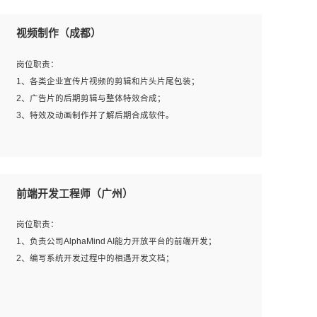
视频制作（成都）
岗位职责：
1、各类企业宣传片视频的剪辑和片头片尾包装；
2、广告片的后期剪辑与整体特效合成；
3、特效及动画制作并了解后期合成软件。
岗位要求：
1、热爱影视，责任心强，有强烈的兴趣和后期制作的主观
前端开发工程师（广州）
能动性；
2、熟练使用After Effect、Photo Shop、熟练掌握视频剪辑
岗位职责：
和特效包装软件；
1、负责公司AlphaMind AI能力开放平台的前端开发；
3、能对影片后期进行整体调色控制，具备一定审美感；
2、编写系统开发过程中的相遇开发文档；
4、在剪辑上会思考，有一定编导思维；
5、踏实， 勤奋，愿意在工作中不断学习，提高自我；
6、能与同事友好相处。
岗位要求：