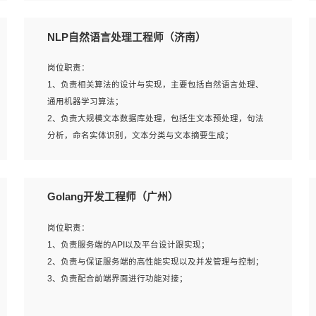
5、完成其他上级领导交予的任务和工作。
NLP自然语言处理工程师（济南）
岗位要求：
岗位职责：
1、本科以上学历，一年以上需求分析相关经验者优先；
1、负责相关算法的设计与实现，主要包括自然语言处理、
2、熟悉产品及需求规划工具，如:Axure、Xmind、MS
通用机器学习算法；
Project等；
2、负责大规模文本数据库处理，包括生文本预处理，句法
3、具备良好的交流协调能力，有较强的责任感、工作积极
分析，命名实体识别，文本分类与文本摘要生成；
主动；
3、跟踪自然语言处理的前沿技术和业界先进的模型应用；
4、有较强的系统需求分析、文档编写能力、沟通能力；
4、负责问答系统的搭建和知识图谱的建立；
5、具备与多团队合作的经验，良好团队协作精神；
Golang开发工程师（广州）
岗位要求：
岗位职责：
1、1年及以上自然语言处理方向研究或工作经验，统招本科
1、负责服务端的API以及平台设计跟实现；
及以上学历；
2、负责与保证服务端的高性能实现以及并发管理与控制；
2、熟悉tensorflow，keras，pytorch等常规深度学习框架，
3、负责配合前端界面进行功能对接；
快速根据客户需求实现有效的模型；
3、熟悉掌握至少一种编程语言，如：Python，Java；