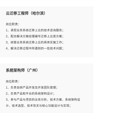
1、全日制本科及以上学历，计算机相关专业毕业，一年以
上前端开发工作经验；
云迁移工程师（哈尔滨）
2、熟练掌握HTML、CSS、JavaScript等web相关技术；
3、熟悉react/vue/angular任何一种前端框架，熟悉react优
岗位职责：
先；
1、承担业务系统迁移上云的技术咨询服务；
4、熟悉webpack配置和git操作；
2、配合解决方案经理编写迁移上云类方案；
5、善于沟通，具有团队意识；
3、统管业务系统迁移上云的具体实施工作；
4、解决迁移过程中所遇到的一些技术问题；
岗位要求：
系统架构师（广州）
1、专科及以上学历，三年以上工作经验，计算机等相关专
业；
岗位职责：
2、具备常见业务系统资源评估、部署优化和故障排查的能
1、负责自研产品开发及开发团队管理；
力；
2、负责产品和平台的系统架构设计；
3、熟悉常见操作系统、存储、网络、 IO 等相关原理；
3、参与产品与项目的业务分析、技术方案、系统架构设
4、具有迁移工具实操经验，具备P2V、V2V迁移能力；
计、技术选型、技术攻关与核心功能设计与实现；
5、熟练华为、VMware虚拟化、云计算及云存储技术；
4、根据业务及技术发展，做前瞻性的技术分析、研究及应