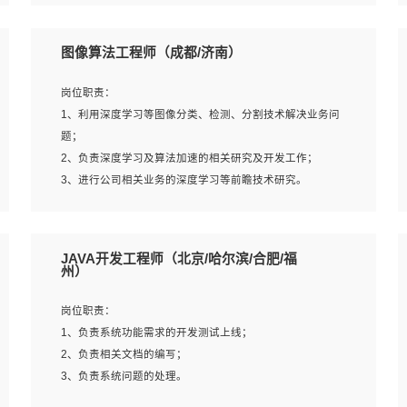
4、 熟悉NLP相关算法与实现；
岗位要求：
5、至少有一次及以上问答系统的项目实践，熟悉问答系统
1、本科及以上学历，计算机相关专业；
图像算法工程师（成都/济南）
全流程开发者优先；
2、1年以上Golang开发工作经验，能独立完成相应项目开
6、有较强的问题分析和处理能力，良好的团队合作意识；
发；
岗位职责：
7、 参与过相关竞赛或科研项目者优先。
3、基础扎实、熟悉数据结构与算法，熟悉多线程、多进
1、利用深度学习等图像分类、检测、分割技术解决业务问
程、IO复用等并发编程思维与实现，熟悉常用开源框架及设
题；
计模式；
2、负责深度学习及算法加速的相关研究及开发工作；
4、熟悉Golang、连接池、消息队列等组件使用、熟悉后端
3、进行公司相关业务的深度学习等前瞻技术研究。
开发、测试、调试流程跟工具使用；
5、对技术有激情，喜欢钻研，能快速接受和掌握新技术，
学习能力和工作责任心强，良好的沟通表达能力和团队协作
岗位要求：
JAVA开发工程师（北京/哈尔滨/合肥/福
能力。
1、统招本科以上学历，图形图像、计算机或数学相关专
州）
业；
2、2年以上图像处理开发经验，熟悉python和spark开发；
岗位职责：
3、熟练使用TensorFlow、Theano、Keras 及 Caffe 任意一
1、负责系统功能需求的开发测试上线；
种主流深度学习框架搭建深度学习系统环境；
2、负责相关文档的编写；
4、熟悉OPENCV、HALCON等常用图像处理软件，熟练进
3、负责系统问题的处理。
行图像处理；