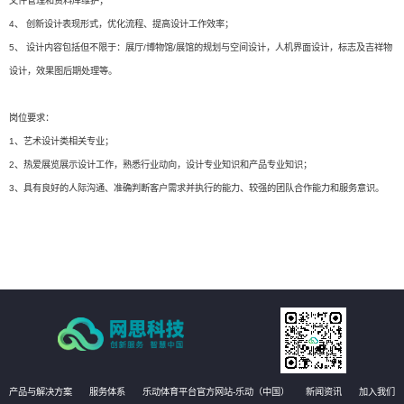
文件管理和资料库维护；
4、 创新设计表现形式，优化流程、提高设计工作效率；
5、 设计内容包括但不限于：展厅/博物馆/展馆的规划与空间设计，人机界面设计，标志及吉祥物
设计，效果图后期处理等。
岗位要求：
1、艺术设计类相关专业；
2、热爱展览展示设计工作，熟悉行业动向，设计专业知识和产品专业知识；
3、具有良好的人际沟通、准确判断客户需求并执行的能力、较强的团队合作能力和服务意识。
产品与解决方案
服务体系
乐动体育平台官方网站-乐动（中国）
新闻资讯
加入我们