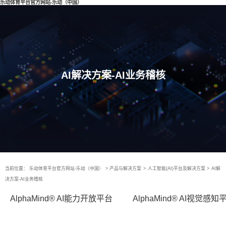
乐动体育平台官方网站-乐动（中国）
AI解决方案-AI业务稽核
当前位置：
乐动体育平台官方网站-乐动（中国）
>
产品与解决方案
>
人工智能(AI)平台及解决方案
>
AI解
决方案-AI业务稽核
AlphaMind® AI能力开放平台
AlphaMind® AI视觉感知