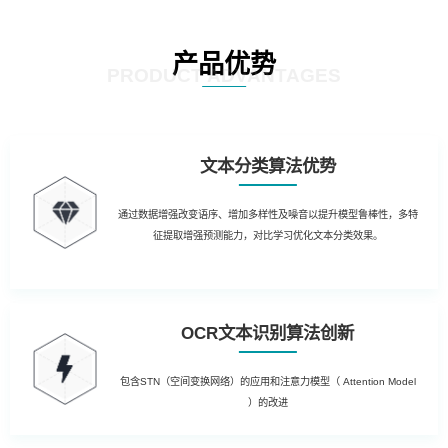
产品优势
PRODUCT ADVANTAGES
文本分类算法优势
通过数据增强改变语序、增加多样性及噪音以提升模型鲁棒性，多特
征提取增强预测能力，对比学习优化文本分类效果。
OCR文本识别算法创新
包含STN（空间变换网络）的应用和注意力模型（ Attention Model
）的改进