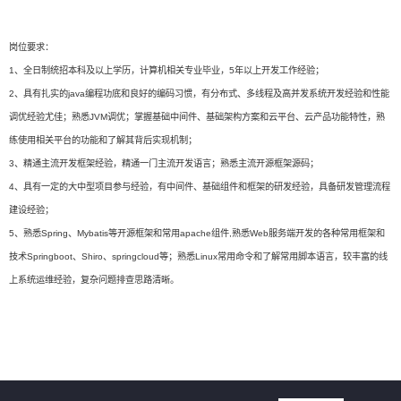
岗位要求：
1、全日制统招本科及以上学历，计算机相关专业毕业，5年以上开发工作经验；
2、具有扎实的java编程功底和良好的编码习惯，有分布式、多线程及高并发系统开发经验和性能
调优经验尤佳；熟悉JVM调优；掌握基础中间件、基础架构方案和云平台、云产品功能特性，熟
练使用相关平台的功能和了解其背后实现机制；
3、精通主流开发框架经验，精通一门主流开发语言；熟悉主流开源框架源码；
4、具有一定的大中型项目参与经验，有中间件、基础组件和框架的研发经验，具备研发管理流程
建设经验；
5、熟悉Spring、Mybatis等开源框架和常用apache组件,熟悉Web服务端开发的各种常用框架和
技术Springboot、Shiro、springcloud等；熟悉Linux常用命令和了解常用脚本语言，较丰富的线
上系统运维经验，复杂问题排查思路清晰。