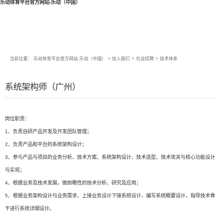
乐动体育平台官方网站-乐动（中国）
当前位置：
乐动体育平台官方网站-乐动（中国）
>
加入我们
>
社会招聘
>
技术体系
系统架构师（广州）
岗位职责：
1、负责自研产品开发及开发团队管理；
2、负责产品和平台的系统架构设计；
3、参与产品与项目的业务分析、技术方案、系统架构设计、技术选型、技术攻关与核心功能设计
与实现；
4、根据业务及技术发展，做前瞻性的技术分析、研究及应用；
5、根据业务架构设计与业务需求，上接业务设计下接系统设计，编写系统概要设计，指导技术骨
干进行系统详细设计。