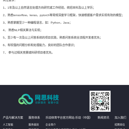
岗位要求：
1、1年及以上自然语言处理方向研究或工作经验，统招本科及以上学历；
2、熟悉tensorflow，keras，pytorch等常规深度学习框架，快速根据客户需求实现有效的模型；
3、熟悉掌握至少一种编程语言，如：Python，Java；
4、 熟悉NLP相关算法与实现；
5、至少有一次及以上问答系统的项目实践，熟悉问答系统全流程开发者优先；
6、有较强的问题分析和处理能力，良好的团队合作意识；
7、 参与过相关竞赛或科研项目者优先。
产品与解决方案
服务体系
乐动体育平台官方网站-乐动（中国）
新闻资讯
加入我们
人工智能
服务级别
企业简介
招聘岗位