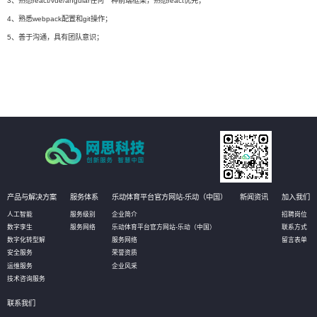
3、熟悉react/vue/angular任何一种前端框架，熟悉react优先；
4、熟悉webpack配置和git操作；
5、善于沟通，具有团队意识；
产品与解决方案
服务体系
乐动体育平台官方网站-乐动（中国）
新闻资讯
加入我们
人工智能
服务级别
企业简介
招聘岗位
数字孪生
服务网络
乐动体育平台官方网站-乐动（中国）
联系方式
数字化转型解
服务网络
留言表单
安全服务
荣誉资质
运维服务
企业风采
技术咨询服务
联系我们