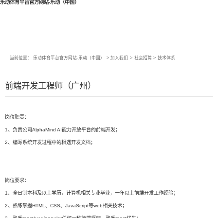
乐动体育平台官方网站-乐动（中国）
当前位置：
乐动体育平台官方网站-乐动（中国）
>
加入我们
>
社会招聘
>
技术体系
前端开发工程师（广州）
岗位职责：
1、负责公司AlphaMind AI能力开放平台的前端开发；
2、编写系统开发过程中的相遇开发文档；
岗位要求：
1、全日制本科及以上学历，计算机相关专业毕业，一年以上前端开发工作经验；
2、熟练掌握HTML、CSS、JavaScript等web相关技术；