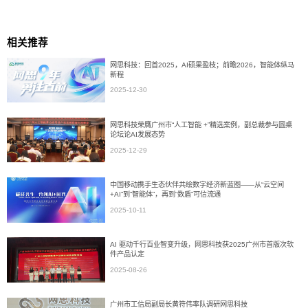
相关推荐
网思科技：回首2025，AI硕果盈枝；前瞻2026，智能体纵马
新程
2025-12-30
网思科技荣膺广州市“人工智能 +”精选案例，副总裁参与圆桌
论坛论AI发展态势
2025-12-29
中国移动携手生态伙伴共绘数字经济新蓝图——从“云空间
+AI”到“智能体”，再到“数盾”可信流通
2025-10-11
AI 驱动千行百业智变升级，网思科技获2025广州市首版次软
件产品认定
2025-08-26
广州市工信局副局长黄符伟率队调研网思科技