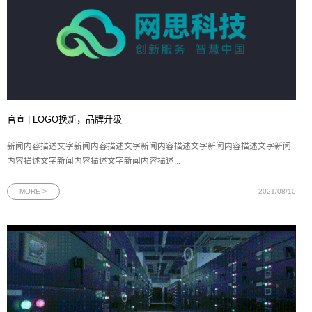
官宣 | LOGO换新，品牌升级
新闻内容描述文字新闻内容描述文字新闻内容描述文字新闻内容描述文字新闻
内容描述文字新闻内容描述文字新闻内容描述...
MORE >
2021/08/10