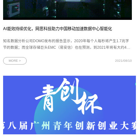
AI能效持续优化，网思科技助力中国移动加速数据中心智能化
知名数据分析公司DOMO发布的报告显示，2020年每个人每秒将产生1.7兆字
节的数据；而全球存储巨头EMC（易安信）也在预测，到2021年将有大约40
万亿GB的数据产生。就在你看这篇文章的时候，这些惊人的数据每分每秒都在
被创建，正源源不断地流入数据存储、处理的重要枢纽——数据中心。信息时
MORE >
2021/08/10
代来临，数据中心迎来大规模建