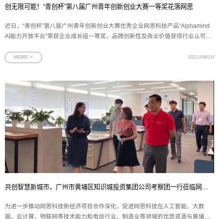
创无限可能！“青创杯”第八届广州青年创新创业大赛一等奖花落网思
近日，“青创杯”第八届广州青年创新创业大赛优秀企业网思科技产品“Alphamind
AI能力开放平台”荣获企业成长组一等奖，品牌创新性及商业价值获得行业认可，
市场估值再升新台阶。Alphamind AI能力开放平台在2021年6月9-10日广州举办
的“青创杯”第八届广州青年创新创业大赛中，经线上演讲推介和答辩环节的严格评
MORE >
2021/08/10
审，网思科技
共创智慧新城市，广州市黄埔区知识城投资集团公司考察团一行莅临网思科技指导交流
为进一步推动网思科技新经济项目合作深化，促进网思科技在人工智能、大数
据、云计算、物联网等技术能力和电信行业、制造业等领域的优势资源与黄埔区