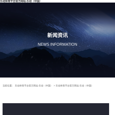
乐动体育平台官方网站-乐动（中国）
新闻资讯
NEWS INFORMATION
当前位置：
乐动体育平台官方网站-乐动（中国）
>
乐动体育平台官方网站-乐动（中国）