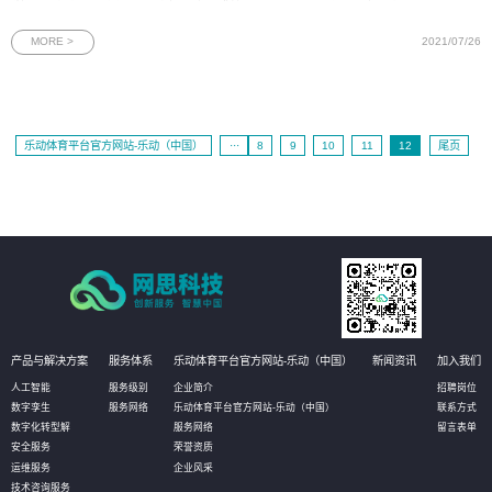
数字经济产业发展有机结合。9月8日，广州市黄埔区知识城投资集团公司副总杜
飞、数字产业总经理段晓讷一行莅临网思科技考察指导工作，公司吴俊、黄朝晖
MORE >
2021/07/26
等多位领导陪同出席。知
乐动体育平台官方网站-乐动（中国）
···
8
9
10
11
12
尾页
产品与解决方案
服务体系
乐动体育平台官方网站-乐动（中国）
新闻资讯
加入我们
人工智能
服务级别
企业简介
招聘岗位
数字孪生
服务网络
乐动体育平台官方网站-乐动（中国）
联系方式
数字化转型解
服务网络
留言表单
安全服务
荣誉资质
运维服务
企业风采
技术咨询服务